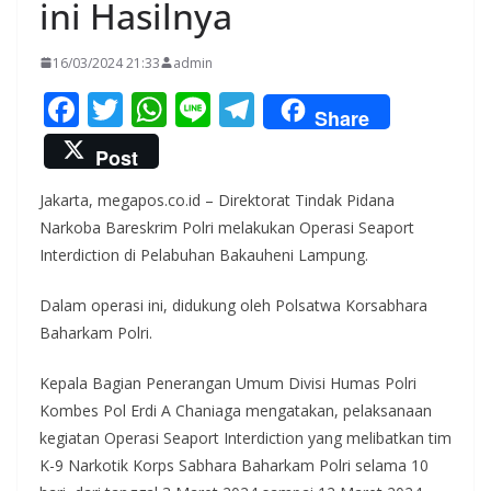
ini Hasilnya
16/03/2024 21:33
admin
F
T
W
Li
T
Share
ac
w
h
n
el
Post
e
itt
at
e
e
Jakarta, megapos.co.id – Direktorat Tindak Pidana
b
er
s
gr
Narkoba Bareskrim Polri melakukan Operasi Seaport
o
A
a
Interdiction di Pelabuhan Bakauheni Lampung.
o
p
m
Dalam operasi ini, didukung oleh Polsatwa Korsabhara
k
p
Baharkam Polri.
Kepala Bagian Penerangan Umum Divisi Humas Polri
Kombes Pol Erdi A Chaniaga mengatakan, pelaksanaan
kegiatan Operasi Seaport Interdiction yang melibatkan tim
K-9 Narkotik Korps Sabhara Baharkam Polri selama 10