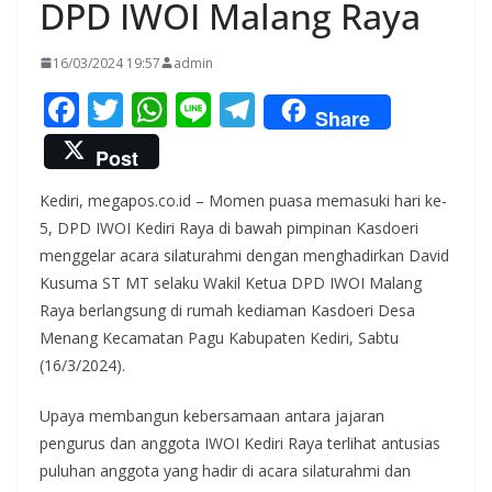
DPD IWOI Malang Raya
16/03/2024 19:57
admin
F
T
W
Li
T
Share
ac
w
h
n
el
Post
e
itt
at
e
e
Kediri, megapos.co.id – Momen puasa memasuki hari ke-
b
er
s
gr
5, DPD IWOI Kediri Raya di bawah pimpinan Kasdoeri
o
A
a
menggelar acara silaturahmi dengan menghadirkan David
o
p
m
Kusuma ST MT selaku Wakil Ketua DPD IWOI Malang
k
p
Raya berlangsung di rumah kediaman Kasdoeri Desa
Menang Kecamatan Pagu Kabupaten Kediri, Sabtu
(16/3/2024).
Upaya membangun kebersamaan antara jajaran
pengurus dan anggota IWOI Kediri Raya terlihat antusias
puluhan anggota yang hadir di acara silaturahmi dan