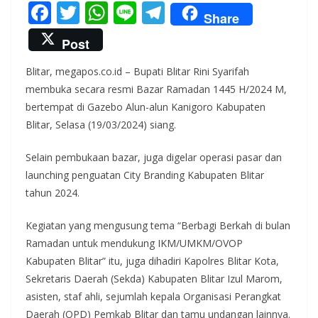
F
T
W
Li
T
Share
ac
w
h
n
el
Post
e
itt
at
e
e
Blitar, megapos.co.id – Bupati Blitar Rini Syarifah
b
er
s
gr
membuka secara resmi Bazar Ramadan 1445 H/2024 M,
o
A
a
bertempat di Gazebo Alun-alun Kanigoro Kabupaten
o
p
m
Blitar, Selasa (19/03/2024) siang.
k
p
Selain pembukaan bazar, juga digelar operasi pasar dan
launching penguatan City Branding Kabupaten Blitar
tahun 2024.
Kegiatan yang mengusung tema “Berbagi Berkah di bulan
Ramadan untuk mendukung IKM/UMKM/OVOP
Kabupaten Blitar” itu, juga dihadiri Kapolres Blitar Kota,
Sekretaris Daerah (Sekda) Kabupaten Blitar Izul Marom,
asisten, staf ahli, sejumlah kepala Organisasi Perangkat
Daerah (OPD) Pemkab Blitar dan tamu undangan lainnya.