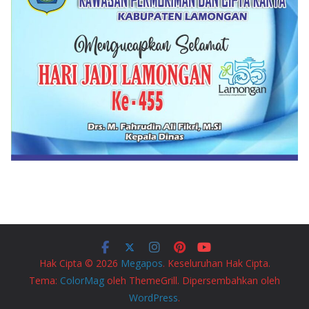
Hak Cipta © 2026
Megapos
. Keseluruhan Hak Cipta.
Tema:
ColorMag
oleh ThemeGrill. Dipersembahkan oleh
WordPress
.