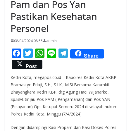
Pam dan Pos Yan
Pastikan Kesehatan
Personel
08/04/2024 08:55
admin
F
T
W
Li
T
Share
ac
w
h
n
el
Post
e
itt
at
e
e
Kediri Kota, megapos.co.id – Kapolres Kediri Kota AKBP
b
er
s
gr
Bramastyo Priaji, S.H., S.I.K., M.Si Bersama Karumkit
o
A
a
Bhayangkara Kediri KBP. drg Agung Hadi Wijanarko,
o
p
m
Sp.BM. tinjau Pos PAM ( Pengamanan) dan Pos YAN
k
p
(Pelayanan) Ops Ketupat Semeru 2024 di wilayah hukum
Polres Kediri Kota, Minggu (7/4/2024)
Dengan didampingi Kasi Propam dan Kasi Dokes Polres