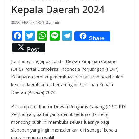
Kepala Daerah 2024
22/04/2024 13:40
admin
F
T
W
Li
T
Share
ac
w
h
n
el
Post
e
itt
at
e
e
Jombang, megapos.co.id – Dewan Pimpinan Cabang
b
er
s
gr
(DPC) Partai Demokrasi Indonesia Perjuangan (PDIP)
o
A
a
Kabupaten Jombang membuka pendaftaran bakal calon
o
p
m
kepala daerah untuk bertarung di Pemilihan Kepala
k
p
Daerah (Pilkada) 2024.
Bertempat di Kantor Dewan Pengurus Cabang (DPC) PDI
Perjuangan, partai yang identik berlogo Banteng
moncong putih ini membuka seluas-luasnya bagi
siapapun yang ingin mencalonkan diri sebagai kepala
daerah maupun wakil.