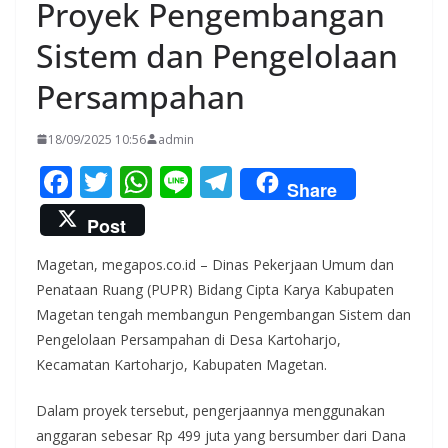
Proyek Pengembangan
Sistem dan Pengelolaan
Persampahan
18/09/2025 10:56
admin
F
T
W
Li
T
Share
ac
w
h
n
el
Post
e
itt
at
e
e
Magetan, megapos.co.id – Dinas Pekerjaan Umum dan
b
er
s
gr
Penataan Ruang (PUPR) Bidang Cipta Karya Kabupaten
o
A
a
Magetan tengah membangun Pengembangan Sistem dan
o
p
m
Pengelolaan Persampahan di Desa Kartoharjo,
k
p
Kecamatan Kartoharjo, Kabupaten Magetan.
Dalam proyek tersebut, pengerjaannya menggunakan
anggaran sebesar Rp 499 juta yang bersumber dari Dana