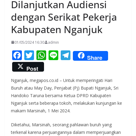
Dilanjutkan Audiensi
dengan Serikat Pekerja
Kabupaten Nganjuk
01/05/2024 16:30
admin
F
T
W
Li
T
Share
ac
w
h
n
el
Post
e
itt
at
e
e
Nganjuk, megapos.co.id – Untuk memperingati Hari
b
er
s
gr
Buruh atau May Day, Penjabat (Pj) Bupati Nganjuk, Sri
o
A
a
Handoko Taruna bersama Ketua DPRD Kabupaten
o
p
m
Nganjuk serta beberapa tokoh, melakukan kunjungan ke
k
p
makam Marsinah, 1 Mei 2024.
Diketahui, Marsinah, seorang pahlawan buruh yang
terkenal karena perjuangannya dalam memperjuangkan