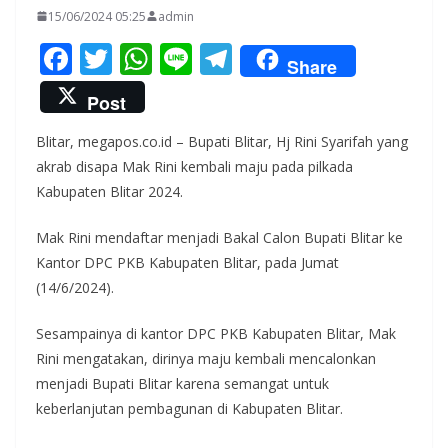
15/06/2024 05:25
admin
F
T
W
Li
T
Share
ac
w
h
n
el
Post
e
itt
at
e
e
Blitar, megapos.co.id – Bupati Blitar, Hj Rini Syarifah yang
b
er
s
gr
akrab disapa Mak Rini kembali maju pada pilkada
o
A
a
Kabupaten Blitar 2024.
o
p
m
Mak Rini mendaftar menjadi Bakal Calon Bupati Blitar ke
k
p
Kantor DPC PKB Kabupaten Blitar, pada Jumat
(14/6/2024).
Sesampainya di kantor DPC PKB Kabupaten Blitar, Mak
Rini mengatakan, dirinya maju kembali mencalonkan
menjadi Bupati Blitar karena semangat untuk
keberlanjutan pembagunan di Kabupaten Blitar.