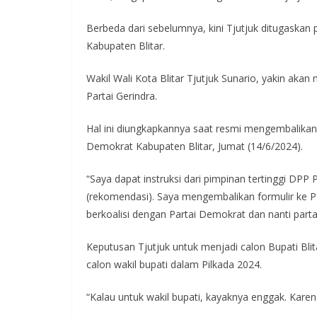
e
itt
at
e
e
b
er
s
gr
Berbeda dari sebelumnya, kini Tjutjuk ditugaskan
o
A
a
Kabupaten Blitar.
o
p
m
Wakil Wali Kota Blitar Tjutjuk Sunario, yakin aka
k
p
Partai Gerindra.
Hal ini diungkapkannya saat resmi mengembalikan 
Demokrat Kabupaten Blitar, Jumat (14/6/2024).
“Saya dapat instruksi dari pimpinan tertinggi DPP P
(rekomendasi). Saya mengembalikan formulir ke Pa
berkoalisi dengan Partai Demokrat dan nanti partai-
Keputusan Tjutjuk untuk menjadi calon Bupati Bli
calon wakil bupati dalam Pilkada 2024.
“Kalau untuk wakil bupati, kayaknya enggak. Karen