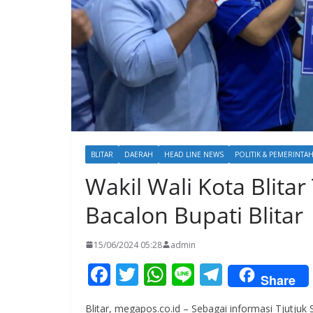
BLITAR
DAERAH
HEAD LINE NEWS
POLITIK & PEMERINTA
Wakil Wali Kota Blitar
Bacalon Bupati Blitar
15/06/2024 05:28
admin
F
T
W
Li
T
Share
ac
w
h
n
el
Blitar, megapos.co.id – Sebagai informasi Tjutjuk 