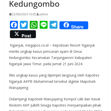
Kedungombo
22/06/2024 10:05
admin
F
T
W
Li
T
Share
ac
w
h
n
el
Post
e
itt
at
e
e
Nganjuk, megapos.co.id – Kepolisian Resort Nganjuk
b
er
s
gr
merilis ungkap kasus pencurian ayam di Desa
o
A
a
Kedungombo Kecamatan Tanjunganom Kabupaten
o
p
m
Nganjuk Jawa Timur, pada Jumat 21 Juni 2024.
k
p
Rilis ungkap kasus yang dipimpin langsung oleh Kapolres
Nganjuk AKPB Muhammad tersebut digelar Mapolsek
Warujayeng.
Didampingi Kapolsek Warujayeng Kompol Lilik dan Kasat
Reskrim AKP Julkifli Sinaga Kapolres menyampaikan pihak