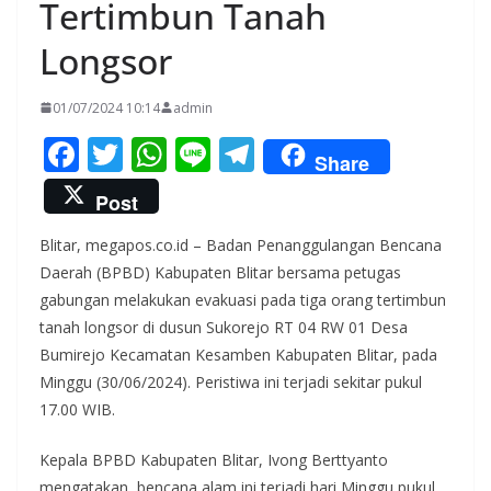
Tertimbun Tanah
Longsor
01/07/2024 10:14
admin
F
T
W
Li
T
Share
ac
w
h
n
el
Post
e
itt
at
e
e
Blitar, megapos.co.id – Badan Penanggulangan Bencana
b
er
s
gr
Daerah (BPBD) Kabupaten Blitar bersama petugas
o
A
a
gabungan melakukan evakuasi pada tiga orang tertimbun
o
p
m
tanah longsor di dusun Sukorejo RT 04 RW 01 Desa
k
p
Bumirejo Kecamatan Kesamben Kabupaten Blitar, pada
Minggu (30/06/2024). Peristiwa ini terjadi sekitar pukul
17.00 WIB.
Kepala BPBD Kabupaten Blitar, Ivong Berttyanto
mengatakan, bencana alam ini terjadi hari Minggu pukul