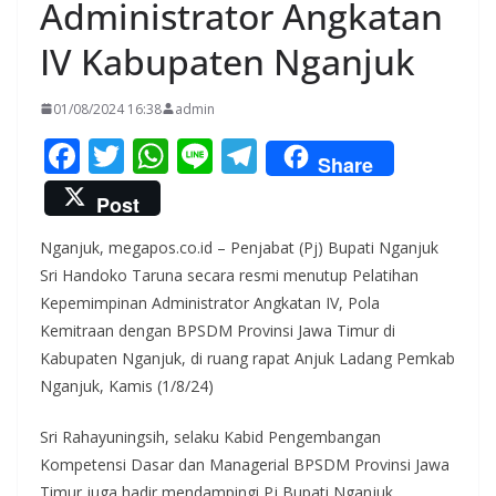
Administrator Angkatan
IV Kabupaten Nganjuk
01/08/2024 16:38
admin
F
T
W
Li
T
Share
ac
w
h
n
el
Post
e
itt
at
e
e
Nganjuk, megapos.co.id – Penjabat (Pj) Bupati Nganjuk
b
er
s
gr
Sri Handoko Taruna secara resmi menutup Pelatihan
o
A
a
Kepemimpinan Administrator Angkatan IV, Pola
o
p
m
Kemitraan dengan BPSDM Provinsi Jawa Timur di
k
p
Kabupaten Nganjuk, di ruang rapat Anjuk Ladang Pemkab
Nganjuk, Kamis (1/8/24)
Sri Rahayuningsih, selaku Kabid Pengembangan
Kompetensi Dasar dan Managerial BPSDM Provinsi Jawa
Timur juga hadir mendampingi Pj Bupati Nganjuk,