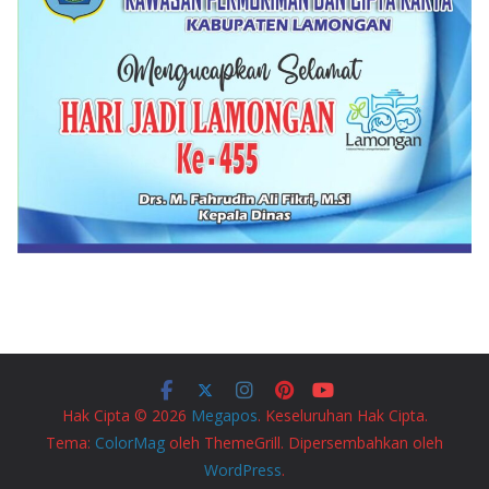
Hak Cipta © 2026
Megapos
. Keseluruhan Hak Cipta.
Tema:
ColorMag
oleh ThemeGrill. Dipersembahkan oleh
WordPress
.