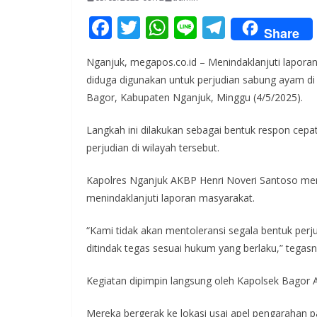
F
T
W
Li
T
Share
ac
w
h
n
el
Nganjuk, megapos.co.id – Menindaklanjuti lapor
e
itt
at
e
e
diduga digunakan untuk perjudian sabung ayam d
b
er
s
gr
Bagor, Kabupaten Nganjuk, Minggu (4/5/2025).
o
A
a
Langkah ini dilakukan sebagai bentuk respon cep
o
p
m
perjudian di wilayah tersebut.
k
p
Kapolres Nganjuk AKBP Henri Noveri Santoso men
menindaklanjuti laporan masyarakat.
“Kami tidak akan mentoleransi segala bentuk perj
ditindak tegas sesuai hukum yang berlaku,” tegasn
Kegiatan dipimpin langsung oleh Kapolsek Bagor
Mereka bergerak ke lokasi usai apel pengarahan 