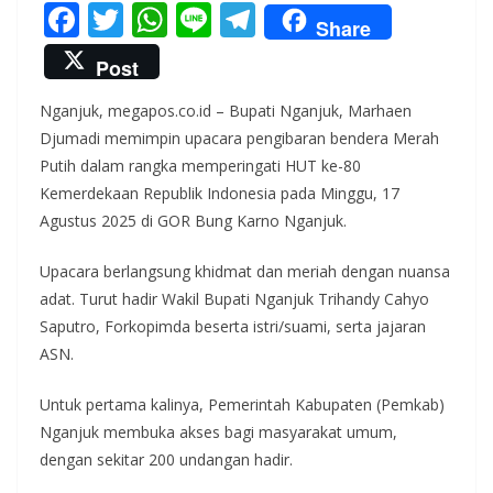
F
T
W
Li
T
Share
ac
w
h
n
el
Post
e
itt
at
e
e
Nganjuk, megapos.co.id – Bupati Nganjuk, Marhaen
b
er
s
gr
Djumadi memimpin upacara pengibaran bendera Merah
o
A
a
Putih dalam rangka memperingati HUT ke-80
o
p
m
Kemerdekaan Republik Indonesia pada Minggu, 17
k
p
Agustus 2025 di GOR Bung Karno Nganjuk.
Upacara berlangsung khidmat dan meriah dengan nuansa
adat. Turut hadir Wakil Bupati Nganjuk Trihandy Cahyo
Saputro, Forkopimda beserta istri/suami, serta jajaran
ASN.
Untuk pertama kalinya, Pemerintah Kabupaten (Pemkab)
Nganjuk membuka akses bagi masyarakat umum,
dengan sekitar 200 undangan hadir.