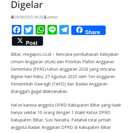
Digelar
28/08/2025 06:28
admin
F
T
W
Li
T
Share
ac
w
h
n
el
Post
e
itt
at
e
e
Blitar, megapos.co.id – Rencana pembahasan Kebijakan
b
er
s
gr
Umum Anggaran (KUA) dan Prioritas Plafon Anggaran
o
A
a
Sementara (PPAS) tahun anggaran 2026 yang rencana
o
p
m
digelar hari Rabu, 27 Agustus 2025 oleh Tim Anggaran
k
p
Pemerintah Daeragh (TAPD) dan Badan Anggaran
(Banggar) gagal dilaksanakan.
Hal ini karena anggota DPRD Kabupaten Blitar yang hadir
hanya sekitar 10 orang dengan 1 Wakil Ketua DPRD
Kabupaten Blitar, Susi Narulita. Padahal total jumlah
anggota Badan Anggaran DPRD di Kabupaten Blitar