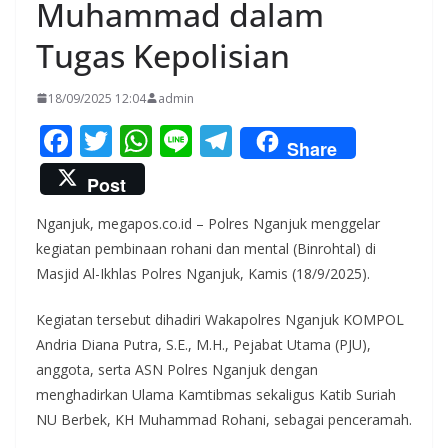
Muhammad dalam
Tugas Kepolisian
18/09/2025 12:04
admin
F
T
W
Li
T
Share
ac
w
h
n
el
Post
e
itt
at
e
e
Nganjuk, megapos.co.id – Polres Nganjuk menggelar
b
er
s
gr
kegiatan pembinaan rohani dan mental (Binrohtal) di
o
A
a
Masjid Al-Ikhlas Polres Nganjuk, Kamis (18/9/2025).
o
p
m
Kegiatan tersebut dihadiri Wakapolres Nganjuk KOMPOL
k
p
Andria Diana Putra, S.E., M.H., Pejabat Utama (PJU),
anggota, serta ASN Polres Nganjuk dengan
menghadirkan Ulama Kamtibmas sekaligus Katib Suriah
NU Berbek, KH Muhammad Rohani, sebagai penceramah.