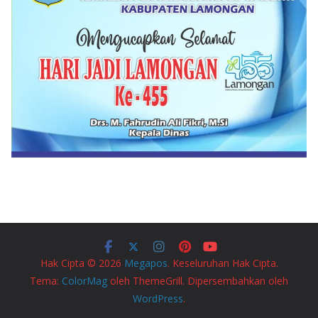
Hak Cipta © 2026
Megapos
. Keseluruhan Hak Cipta.
Tema:
ColorMag
oleh ThemeGrill. Dipersembahkan oleh
WordPress
.