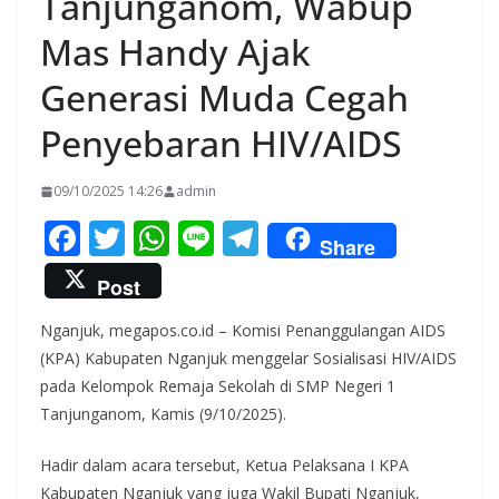
Tanjunganom, Wabup
Mas Handy Ajak
Generasi Muda Cegah
Penyebaran HIV/AIDS
09/10/2025 14:26
admin
F
T
W
Li
T
Share
ac
w
h
n
el
Post
e
itt
at
e
e
Nganjuk, megapos.co.id – Komisi Penanggulangan AIDS
b
er
s
gr
(KPA) Kabupaten Nganjuk menggelar Sosialisasi HIV/AIDS
o
A
a
pada Kelompok Remaja Sekolah di SMP Negeri 1
o
p
m
Tanjunganom, Kamis (9/10/2025).
k
p
Hadir dalam acara tersebut, Ketua Pelaksana I KPA
Kabupaten Nganjuk yang juga Wakil Bupati Nganjuk,