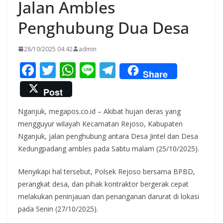
Jalan Ambles
Penghubung Dua Desa
28/10/2025 04:42
admin
F
T
W
Li
T
Share
ac
w
h
n
el
Post
e
itt
at
e
e
Nganjuk, megapos.co.id – Akibat hujan deras yang
b
er
s
gr
mengguyur wilayah Kecamatan Rejoso, Kabupaten
o
A
a
Nganjuk, jalan penghubung antara Desa Jintel dan Desa
o
p
m
Kedungpadang ambles pada Sabtu malam (25/10/2025).
k
p
Menyikapi hal tersebut, Polsek Rejoso bersama BPBD,
perangkat desa, dan pihak kontraktor bergerak cepat
melakukan peninjauan dan penanganan darurat di lokasi
pada Senin (27/10/2025).