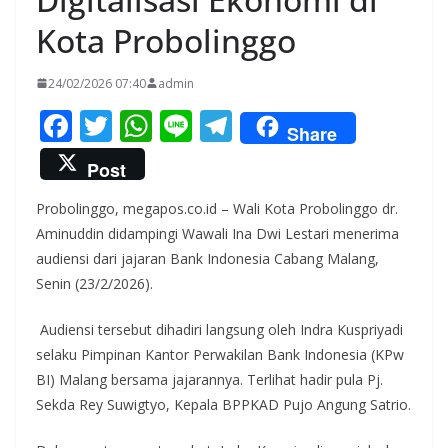
Kota Probolinggo
24/02/2026 07:40
admin
F
T
W
Li
T
Share
ac
w
h
n
el
Post
e
itt
at
e
e
Probolinggo, megapos.co.id – Wali Kota Probolinggo dr.
b
er
s
gr
Aminuddin didampingi Wawali Ina Dwi Lestari menerima
o
A
a
audiensi dari jajaran Bank Indonesia Cabang Malang,
o
p
m
Senin (23/2/2026).
k
p
Audiensi tersebut dihadiri langsung oleh Indra Kuspriyadi
selaku Pimpinan Kantor Perwakilan Bank Indonesia (KPw
BI) Malang bersama jajarannya. Terlihat hadir pula Pj.
Sekda Rey Suwigtyo, Kepala BPPKAD Pujo Angung Satrio.