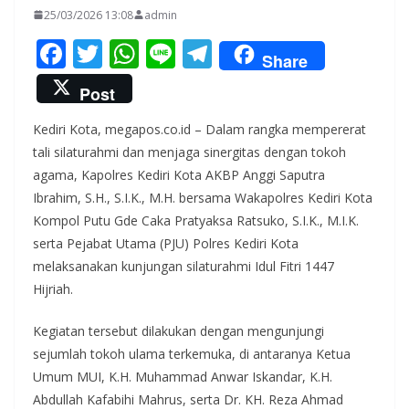
25/03/2026 13:08
admin
F
T
W
Li
T
Share
ac
w
h
n
el
Post
e
itt
at
e
e
Kediri Kota, megapos.co.id – Dalam rangka mempererat
b
er
s
gr
tali silaturahmi dan menjaga sinergitas dengan tokoh
o
A
a
agama, Kapolres Kediri Kota AKBP Anggi Saputra
o
p
m
Ibrahim, S.H., S.I.K., M.H. bersama Wakapolres Kediri Kota
k
p
Kompol Putu Gde Caka Pratyaksa Ratsuko, S.I.K., M.I.K.
serta Pejabat Utama (PJU) Polres Kediri Kota
melaksanakan kunjungan silaturahmi Idul Fitri 1447
Hijriah.
Kegiatan tersebut dilakukan dengan mengunjungi
sejumlah tokoh ulama terkemuka, di antaranya Ketua
Umum MUI, K.H. Muhammad Anwar Iskandar, K.H.
Abdullah Kafabihi Mahrus, serta Dr. KH. Reza Ahmad