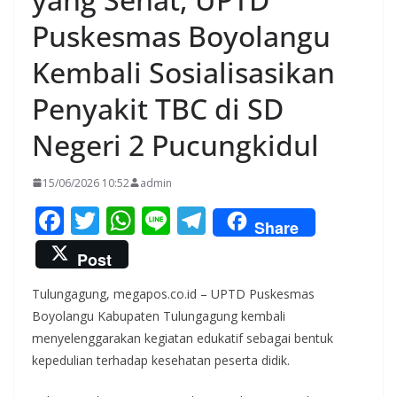
Puskesmas Boyolangu
Kembali Sosialisasikan
Penyakit TBC di SD
Negeri 2 Pucungkidul
15/06/2026 10:52
admin
F
T
W
Li
T
Share
ac
w
h
n
el
Post
e
itt
at
e
e
Tulungagung, megapos.co.id – UPTD Puskesmas
b
er
s
gr
Boyolangu Kabupaten Tulungagung kembali
o
A
a
menyelenggarakan kegiatan edukatif sebagai bentuk
o
p
m
kepedulian terhadap kesehatan peserta didik.
k
p