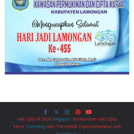
Hak Cipta © 2026
Megapos
. Keseluruhan Hak Cipta.
Tema:
ColorMag
oleh ThemeGrill. Dipersembahkan oleh
WordPress
.