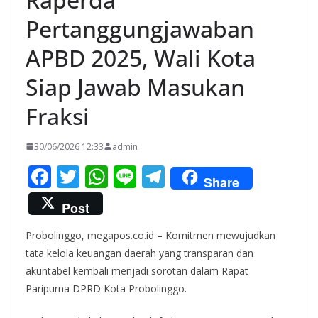
Pertanggungjawaban
APBD 2025, Wali Kota
Siap Jawab Masukan
Fraksi
30/06/2026 12:33
admin
F
T
W
Li
T
Share
ac
w
h
n
el
Post
e
itt
at
e
e
Probolinggo, megapos.co.id – Komitmen mewujudkan
b
er
s
gr
tata kelola keuangan daerah yang transparan dan
o
A
a
akuntabel kembali menjadi sorotan dalam Rapat
o
p
m
Paripurna DPRD Kota Probolinggo.
k
p