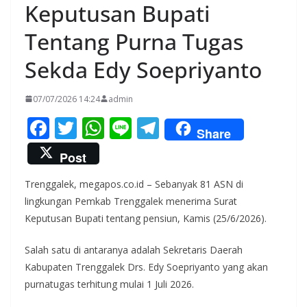
Keputusan Bupati
Tentang Purna Tugas
Sekda Edy Soepriyanto
07/07/2026 14:24
admin
F
T
W
Li
T
Share
ac
w
h
n
el
Post
e
itt
at
e
e
Trenggalek, megapos.co.id – Sebanyak 81 ASN di
b
er
s
gr
lingkungan Pemkab Trenggalek menerima Surat
o
A
a
Keputusan Bupati tentang pensiun, Kamis (25/6/2026).
o
p
m
Salah satu di antaranya adalah Sekretaris Daerah
k
p
Kabupaten Trenggalek Drs. Edy Soepriyanto yang akan
purnatugas terhitung mulai 1 Juli 2026.