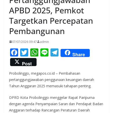
APBD 2025, Pemkot
Targetkan Percepatan
Pembangunan
07/07/2026 09:47
admin
F
T
W
Li
T
Share
ac
w
h
n
el
Post
e
itt
at
e
e
Probolinggo, megapos.co.id – Pembahasan
b
er
s
gr
pertanggungjawaban penggunaan keuangan daerah
o
A
a
Tahun Anggaran 2025 memasuki tahapan penting.
o
p
m
DPRD Kota Probolinggo menggelar Rapat Paripurna
k
p
dengan agenda Penyampaian Saran dan Pendapat Badan
Anggaran terhadap Rancangan Peraturan Daerah