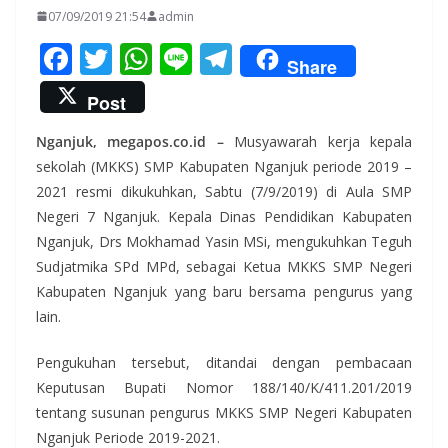
07/09/2019 21:54
admin
F
T
W
Li
T
Share
ac
w
h
n
el
Post
e
itt
at
e
e
Nganjuk, megapos.co.id –
Musyawarah kerja kepala
b
er
s
gr
sekolah (MKKS) SMP Kabupaten Nganjuk periode 2019 –
o
A
a
2021 resmi dikukuhkan, Sabtu (7/9/2019) di Aula SMP
o
p
m
Negeri 7 Nganjuk. Kepala Dinas Pendidikan Kabupaten
k
p
Nganjuk, Drs Mokhamad Yasin MSi, mengukuhkan Teguh
Sudjatmika SPd MPd, sebagai Ketua MKKS SMP Negeri
Kabupaten Nganjuk yang baru bersama pengurus yang
lain.
Pengukuhan tersebut, ditandai dengan pembacaan
Keputusan Bupati Nomor 188/140/K/411.201/2019
tentang susunan pengurus MKKS SMP Negeri Kabupaten
Nganjuk Periode 2019-2021.