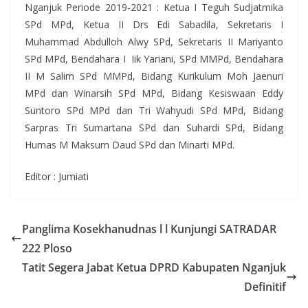
Nganjuk Periode 2019-2021 : Ketua I Teguh Sudjatmika
SPd MPd, Ketua II Drs Edi Sabadila, Sekretaris I
Muhammad Abdulloh Alwy SPd, Sekretaris II Mariyanto
SPd MPd, Bendahara I Iik Yariani, SPd MMPd, Bendahara
II M Salim SPd MMPd, Bidang Kurikulum Moh Jaenuri
MPd dan Winarsih SPd MPd, Bidang Kesiswaan Eddy
Suntoro SPd MPd dan Tri Wahyudi SPd MPd, Bidang
Sarpras Tri Sumartana SPd dan Suhardi SPd, Bidang
Humas M Maksum Daud SPd dan Minarti MPd.
Editor : Jumiati
Panglima Kosekhanudnas l l Kunjungi SATRADAR
222 Ploso
Tatit Segera Jabat Ketua DPRD Kabupaten Nganjuk
Definitif