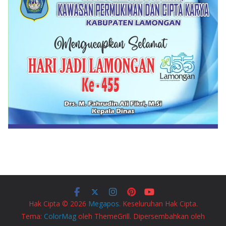
Hak Cipta © 2026
Megapos
. Keseluruhan Hak Cipta.
Tema:
ColorMag
oleh ThemeGrill. Dipersembahkan oleh