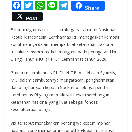
F
T
W
Li
T
Share
ac
w
h
n
el
Post
e
itt
at
e
e
Blitar, megapos.co.id — Lembaga Ketahanan Nasional
b
er
s
gr
Republik Indonesia (Lemhannas RI) menegaskan kembali
o
A
a
komitmennya dalam memperkuat ketahanan nasional
o
p
m
melalui transformasi kelembagaan pada peringatan Hari
k
p
Ulang Tahun (HUT) ke -61 Lemhannas tahun 2026.
Gubernur Lemhannas RI, Dr. H. TB. Ace Hasan Syadzily,
M.Si dalam sambutannya mengatakan, penghormatan
dan penghargaan kepada Soekarno sebagai pendiri
Lemhannas RI yang memiliki visi besar membangun
ketahanan nasional yang kuat sebagai fondasi
kesejahteraan bangsa.
Visi tersebut menekankan pentingnya kepemimpinan
nasional yang memahami geopolitik global, mengingat